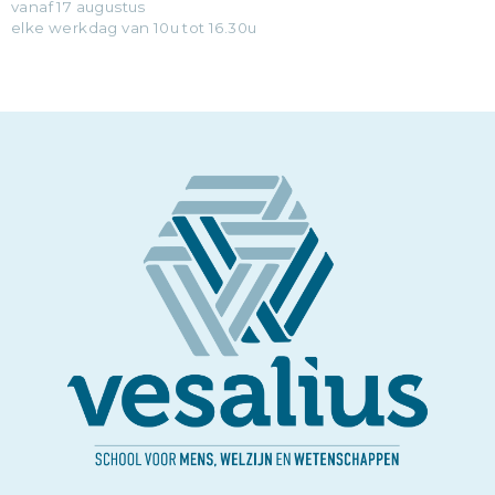
vanaf 17 augustus
elke werkdag van 10u tot 16.30u