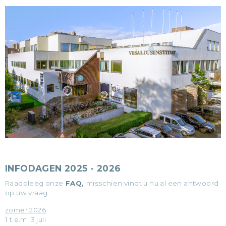
INFODAGEN 2025 - 2026
Raadpleeg onze
FAQ
,
misschien vindt u nu al een antwoord
op uw vraag.
zomer 2026
1 t.e.m. 3 juli